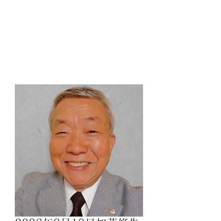
​日光安らぎの家 光のしずく