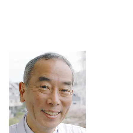
​日光安らぎの家 光のしずく