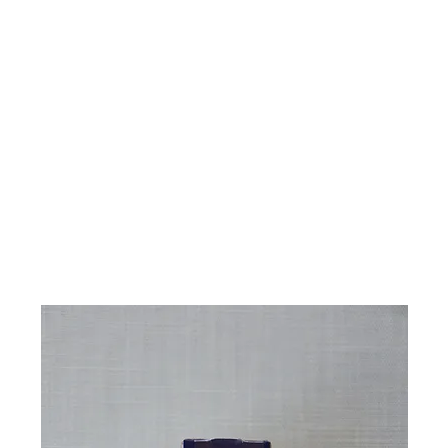
​日光安らぎの家 光のしずく