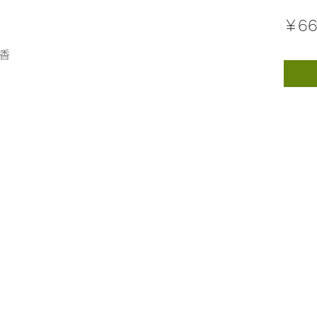
￥66
香
©nikkohikarinoshizuku.com. All rights reserved.